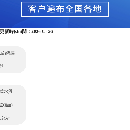
更新時(shí)間：2026-05-26
zhì)傳感
器
式水質
監(jiān)
cè)站