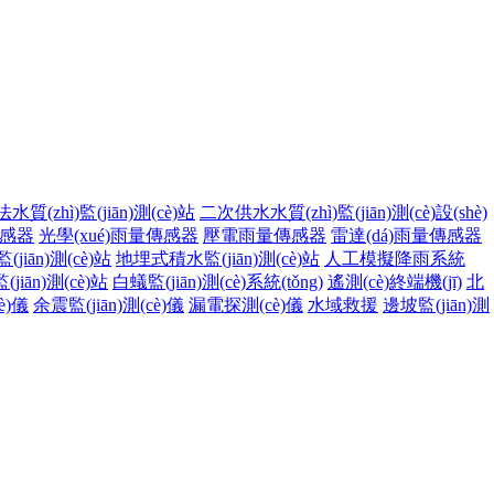
)法水質(zhì)監(jiān)測(cè)站
二次供水水質(zhì)監(jiān)測(cè)設(shè)
感器
光學(xué)雨量傳感器
壓電雨量傳感器
雷達(dá)雨量傳感器
jiān)測(cè)站
地埋式積水監(jiān)測(cè)站
人工模擬降雨系統
iān)測(cè)站
白蟻監(jiān)測(cè)系統(tǒng)
遙測(cè)終端機(jī)
北
è)儀
余震監(jiān)測(cè)儀
漏電探測(cè)儀
水域救援
邊坡監(jiān)測