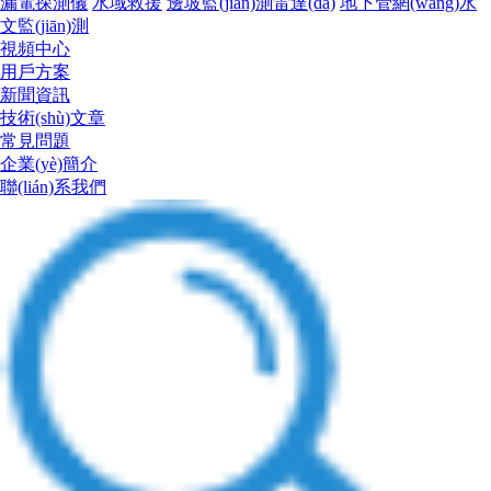
漏電探測儀
水域救援
邊坡監(jiān)測雷達(dá)
地下管網(wǎng)水
文監(jiān)測
視頻中心
用戶方案
新聞資訊
技術(shù)文章
常見問題
企業(yè)簡介
聯(lián)系我們