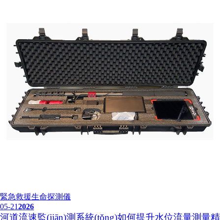
緊急救援生命探測儀
05-21
2026
河道流速監(jiān)測系統(tǒng)如何提升水位流量測量精