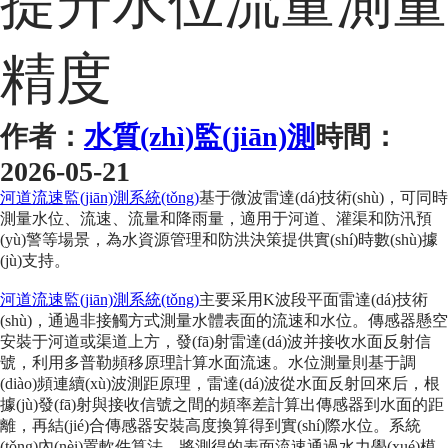
提升水位流量測量
精度
作者：
水質(zhì)監(jiān)測
時間：
2026-05-21
河道流速監(jiān)測系統(tǒng)
基于微波雷達(dá)技術(shù)，可同時
測量水位、流速、流量和降雨量，適用于河道、灌渠和防汛預
(yù)警等場景，為水資源管理和防洪決策提供實(shí)時數(shù)據
(jù)支持。
河道流速監(jiān)測系統(tǒng)
主要采用K波段平面雷達(dá)技術
(shù)，通過非接觸方式測量水體表面的流速和水位。傳感器懸空
安裝于河道或渠道上方，發(fā)射雷達(dá)波并接收水面反射信
號，利用多普勒頻移原理計算水面流速。水位測量則基于調
(diào)頻連續(xù)波測距原理，雷達(dá)波從水面反射回來后，根
據(jù)發(fā)射與接收信號之間的頻率差計算出傳感器到水面的距
離，再結(jié)合傳感器安裝高度換算得到實(shí)際水位。系統
(tǒng)內(nèi)置軟件算法，將測得的表面流速通過水力學(xué)模