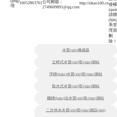
(jīng)
公司郵箱：
16652863761
http://sikao100.cn
侵權
理
2749609891@qq.com
(quá
請聯
(lián
系管
理員
刪
除！
水質(zhì)傳感器
立桿式水質(zhì)監(jiān)測站
浮標(biāo)水質(zhì)監(jiān)測站
取水式水質(zhì)監(jiān)測站
國標(biāo)法水質(zhì)監(jiān)測站
二次供水水質(zhì)監(jiān)測設(shè)