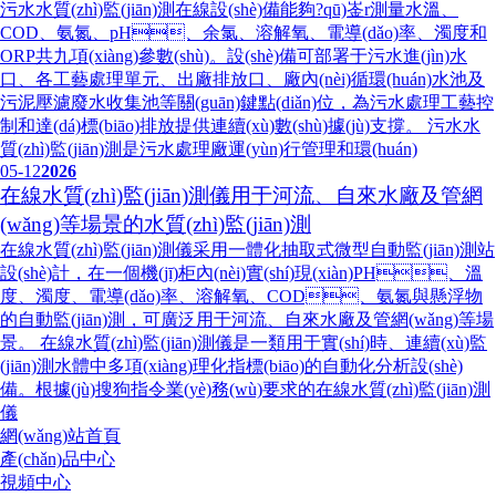
污水水質(zhì)監(jiān)測在線設(shè)備能夠?qū)崟r測量水溫、
COD、氨氮、pH、余氯、溶解氧、電導(dǎo)率、濁度和
ORP共九項(xiàng)參數(shù)。設(shè)備可部署于污水進(jìn)水
口、各工藝處理單元、出廠排放口、廠內(nèi)循環(huán)水池及
污泥壓濾廢水收集池等關(guān)鍵點(diǎn)位，為污水處理工藝控
制和達(dá)標(biāo)排放提供連續(xù)數(shù)據(jù)支撐。 污水水
質(zhì)監(jiān)測是污水處理廠運(yùn)行管理和環(huán)
05-12
2026
在線水質(zhì)監(jiān)測儀用于河流、自來水廠及管網
(wǎng)等場景的水質(zhì)監(jiān)測
在線水質(zhì)監(jiān)測儀采用一體化抽取式微型自動監(jiān)測站
設(shè)計，在一個機(jī)柜內(nèi)實(shí)現(xiàn)PH、溫
度、濁度、電導(dǎo)率、溶解氧、COD、氨氮與懸浮物
的自動監(jiān)測，可廣泛用于河流、自來水廠及管網(wǎng)等場
景。 在線水質(zhì)監(jiān)測儀是一類用于實(shí)時、連續(xù)監
(jiān)測水體中多項(xiàng)理化指標(biāo)的自動化分析設(shè)
備。根據(jù)搜狗指令業(yè)務(wù)要求的在線水質(zhì)監(jiān)測
儀
網(wǎng)站首頁
產(chǎn)品中心
視頻中心