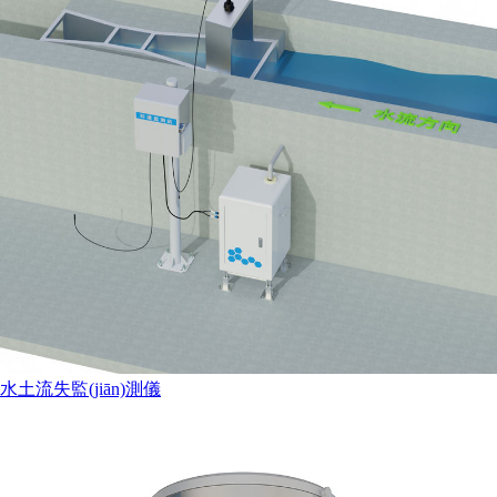
水土流失監(jiān)測儀