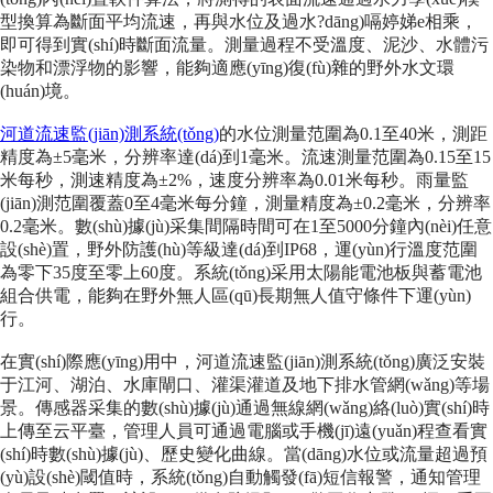
型換算為斷面平均流速，再與水位及過水?dāng)嗝婷娣e相乘，
即可得到實(shí)時斷面流量。測量過程不受溫度、泥沙、水體污
染物和漂浮物的影響，能夠適應(yīng)復(fù)雜的野外水文環
(huán)境。
河道流速監(jiān)測系統(tǒng)
的水位測量范圍為0.1至40米，測距
精度為±5毫米，分辨率達(dá)到1毫米。流速測量范圍為0.15至15
米每秒，測速精度為±2%，速度分辨率為0.01米每秒。雨量監
(jiān)測范圍覆蓋0至4毫米每分鐘，測量精度為±0.2毫米，分辨率
0.2毫米。數(shù)據(jù)采集間隔時間可在1至5000分鐘內(nèi)任意
設(shè)置，野外防護(hù)等級達(dá)到IP68，運(yùn)行溫度范圍
為零下35度至零上60度。系統(tǒng)采用太陽能電池板與蓄電池
組合供電，能夠在野外無人區(qū)長期無人值守條件下運(yùn)
行。
在實(shí)際應(yīng)用中，河道流速監(jiān)測系統(tǒng)廣泛安裝
于江河、湖泊、水庫閘口、灌渠灌道及地下排水管網(wǎng)等場
景。傳感器采集的數(shù)據(jù)通過無線網(wǎng)絡(luò)實(shí)時
上傳至云平臺，管理人員可通過電腦或手機(jī)遠(yuǎn)程查看實
(shí)時數(shù)據(jù)、歷史變化曲線。當(dāng)水位或流量超過預
(yù)設(shè)閾值時，系統(tǒng)自動觸發(fā)短信報警，通知管理