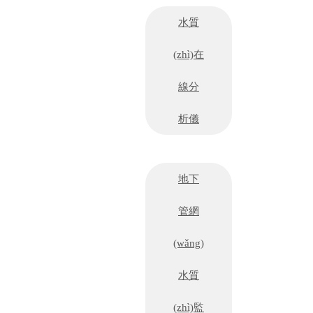
水質
(zhì)在
線分
析儀
地下
管網
(wǎng)
水質
(zhì)監