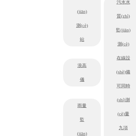
污水水
(jiān)
質(zhì)
測(cè)
監(jiān)
站
測(cè)
在線設
浪高
(shè)備
儀
可同時
(shí)測
雨量
(cè)量
監
九項
(jiān)