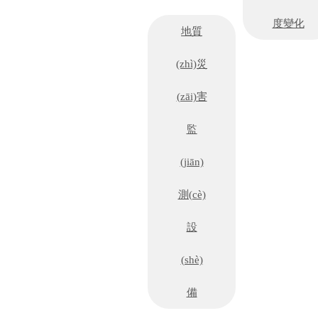
度變化
地質
(zhì)災
(zāi)害
監
(jiān)
測(cè)
設
(shè)
備