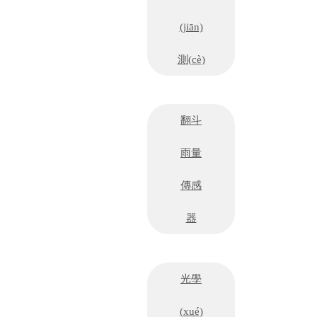
(jiān)
測(cè)
翻斗
雨量
傳感
器
光學
(xué)