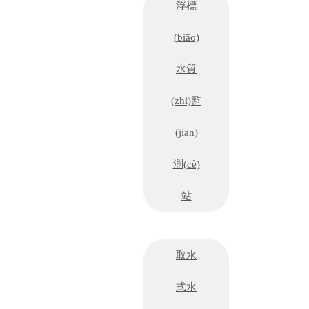
浮標
(biāo)
水質
(zhì)監
(jiān)
測(cè)
站
取水
式水