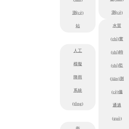
測(cè)
測(cè)
水質
站
(zhì)實
人工
(shí)時
模擬
(shí)監
降雨
(jiān)測
系統
(cè)儀
(tǒng)
通過
(guò)
衛