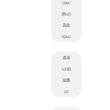
(jiān)
測(cè)
系統
(tǒng)
遙測
(cè)終
端機
(jī)