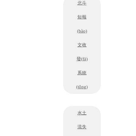
北斗
短報
(bào)
文收
發(fā)
系統
(tǒng)
水土
流失