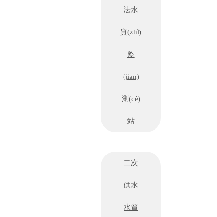
法水
質(zhì)
監
(jiān)
測(cè)
站
二次
供水
水質