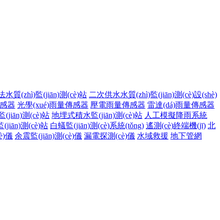
)法水質(zhì)監(jiān)測(cè)站
二次供水水質(zhì)監(jiān)測(cè)設(shè)
感器
光學(xué)雨量傳感器
壓電雨量傳感器
雷達(dá)雨量傳感器
jiān)測(cè)站
地埋式積水監(jiān)測(cè)站
人工模擬降雨系統
iān)測(cè)站
白蟻監(jiān)測(cè)系統(tǒng)
遙測(cè)終端機(jī)
北
è)儀
余震監(jiān)測(cè)儀
漏電探測(cè)儀
水域救援
地下管網